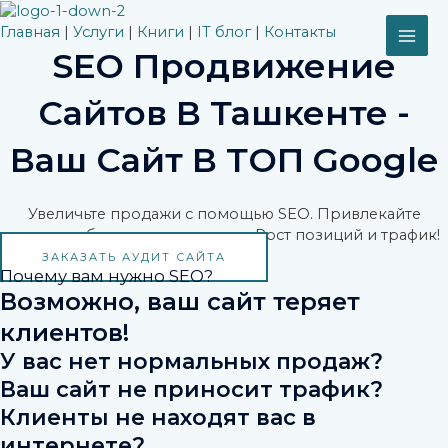
Перейти
MAI
к
Главная
|
Услуги
|
Книги
|
IT блог
|
Контакты
содержимому
SEO Продвижение
ME
Сайтов В Ташкенте -
Ваш Сайт В ТОП Google
Увеличьте продажи с помощью SEO. Привлекайте
клиентов бесплатно из поиска. Рост позиций и трафик!
ЗАКАЗАТЬ АУДИТ САЙТА
Почему вам нужно SEO?
Возможно, ваш сайт теряет
клиентов!
У вас нет нормальных продаж?
Ваш сайт не приносит трафик?
Клиенты не находят вас в
интернете?